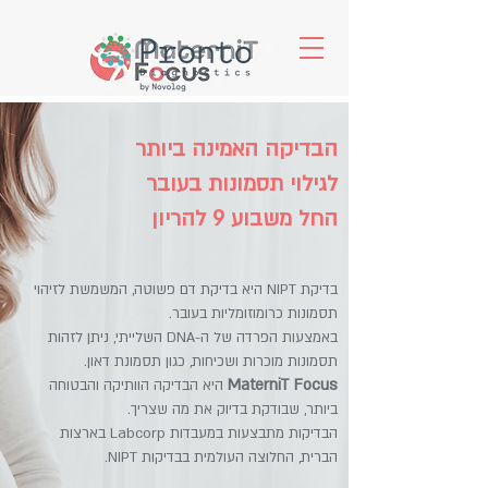
הבדיקה האמינה ביותר
לגילוי תסמונות בעובר
החל משבוע 9 להריון
בדיקת NIPT היא בדיקת דם פשוטה, המשמשת לזיהוי
תסמונות כרומוזומליות בעובר.
באמצעות הפרדה של ה-DNA השלייתי, ניתן לזהות
תסמונות מוכרות ושכיחות, כגון תסמונת דאון.
MaterniT Focus
היא הבדיקה הוותיקה והבטוחה
ביותר, שבודקת בדיוק את מה שצריך.
הבדיקות מתבצעות במעבדות Labcorp בארצות
הברית, החלוצה העולמית בבדיקות NIPT.