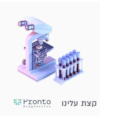
תרומת
ביצית,
פונדקאות
ועוד
קצת עלינו
חברת פרונטו דיאגנוסטיקה – מהחברות הוותיקות
בישראל בתחום האבחון הגנטי. פרונטו היא
המשווקת הבלעדית של בדיקת MaterniT Focus