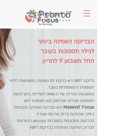
הבדיקה האמינה ביותר
לגילוי תסמונות בעובר
החל משבוע 9 להריון
בדיקת NIPT היא בדיקת דם פשוטה, המשמשת לזיהוי
תסמונות כרומוזומליות בעובר.
באמצעות הפרדה של ה-DNA השלייתי, ניתן לזהות
תסמונות מוכרות ושכיחות, כגון תסמונת דאון.
MaterniT Focus
היא הבדיקה הוותיקה והבטוחה
ביותר, שבודקת בדיוק את מה שצריך.
הבדיקות מתבצעות במעבדות Labcorp בארצות
הברית, החלוצה העולמית בבדיקות NIPT.