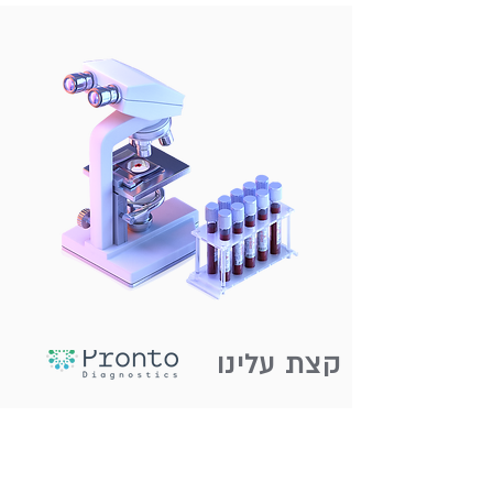
תרומת
ביצית,
פונדקאות
ועוד
קצת עלינו
חברת פרונטו דיאגנוסטיקה – מהחברות הוותיקות
בישראל בתחום האבחון הגנטי. פרונטו היא
המשווקת הבלעדית של בדיקת MaterniT Focus